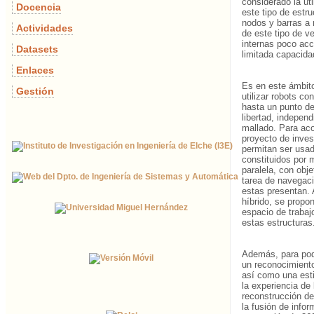
considerado la uti
Docencia
este tipo de estr
nodos y barras a 
Actividades
de este tipo de v
internas poco acc
Datasets
limitada capacida
Enlaces
Es en este ámbito
Gestión
utilizar robots c
hasta un punto de
libertad, indepen
mallado. Para aco
proyecto de inves
permitan ser usad
constituidos por 
paralela, con obje
tarea de navegaci
estas presentan. 
híbrido, se propo
espacio de trabaj
estas estructuras
Además, para pode
un reconocimiento
así como una esti
la experiencia de
reconstrucción de
la fusión de info