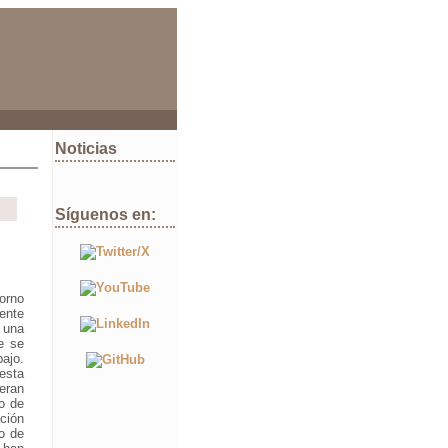
Noticias
Síguenos en:
orno
mente
 una
e se
ajo.
esta
eran
po de
ción
o de