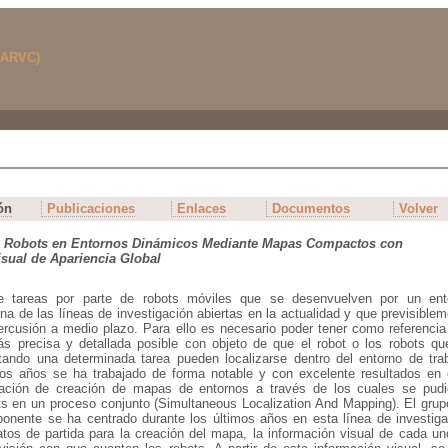
ón
Publicaciones
Enlaces
Documentos
Volver
 Robots en Entornos Dinámicos Mediante Mapas Compactos con
sual de Apariencia Global
de tareas por parte de robots móviles que se desenvuelven por un ent
a de las líneas de investigación abiertas en la actualidad y que previsible
ercusión a medio plazo. Para ello es necesario poder tener como referencia
ás precisa y detallada posible con objeto de que el robot o los robots qu
tando una determinada tarea pueden localizarse dentro del entorno de trab
mos años se ha trabajado de forma notable y con excelente resultados en 
gación de creación de mapas de entornos a través de los cuales se pudi
ots en un proceso conjunto (Simultaneous Localization And Mapping). El gru
ponente se ha centrado durante los últimos años en esta línea de investiga
tos de partida para la creación del mapa, la información visual de cada un