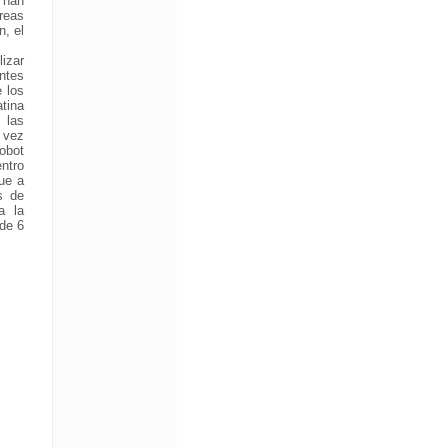
 han
reas
n, el
lizar
ntes
e los
tina
 las
a vez
robot
entro
ue a
s de
a la
 de 6