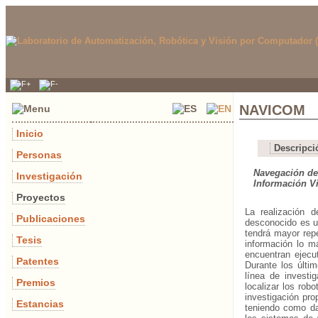
NAVICOM
Inicio
Descripci
Personas
Navegación de
Investigación
Información Vi
Proyectos
La realización 
Publicaciones
desconocido es un
tendrá mayor rep
Tesis
información lo m
encuentran ejecu
Patentes
Durante los últi
línea de investi
Premios
localizar los rob
investigación pro
Estancias
teniendo como da