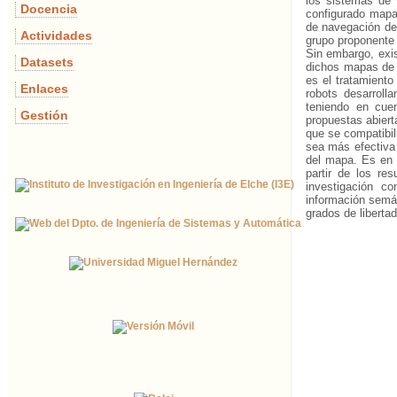
los sistemas de 
Docencia
configurado mapas
de navegación de 
Actividades
grupo proponente 
Sin embargo, exis
Datasets
dichos mapas de 
es el tratamiento
Enlaces
robots desarroll
teniendo en cuen
Gestión
propuestas abiert
que se compatibil
sea más efectiva 
del mapa. Es en 
partir de los r
investigación c
información semán
grados de libertad