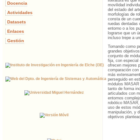
literatura es qu
Docencia
movilidad individ
del estado del ar
Actividades
morfologías de r
consta de un cuer
Datasets
ruedas dentadas c
entorno o a los p
Enlaces
lograrse que un 
incluso trepe a u
Gestión
Tomando como pun
grandes objetivos
conjunto de módu
fija, con especia
ofrecen mejores 
comparación con l
más extensamente 
perseguido en est
módulos MASAR en
tanto de forma in
articulados con 
entornos complejos
robótico MASAR, i
uso de estos módu
manipulación, y d
objetivos plantea