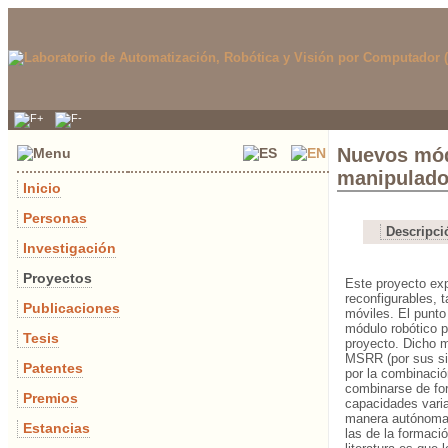
Nuevos mód
manipulado
Inicio
Personas
Descripci
Investigación
Proyectos
Este proyecto exp
reconfigurables, 
Publicaciones
móviles. El punto
módulo robótico p
Tesis
proyecto. Dicho m
MSRR (por sus sig
Patentes
por la combinació
combinarse de for
Premios
capacidades vari
manera autónoma p
Estancias
las de la formaci