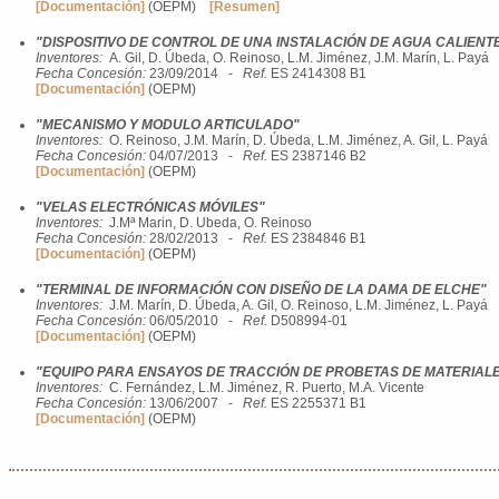
[Documentación]
(OEPM)
[Resumen]
"DISPOSITIVO DE CONTROL DE UNA INSTALACIÓN DE AGUA CALIENTE
Inventores:
A. Gil, D. Úbeda, O. Reinoso, L.M. Jiménez, J.M. Marín, L. Payá
Fecha Concesión:
23/09/2014 -
Ref.
ES 2414308 B1
[Documentación]
(OEPM)
"MECANISMO Y MODULO ARTICULADO"
Inventores:
O. Reinoso, J.M. Marín, D. Úbeda, L.M. Jiménez, A. Gil, L. Payá
Fecha Concesión:
04/07/2013 -
Ref.
ES 2387146 B2
[Documentación]
(OEPM)
"VELAS ELECTRÓNICAS MÓVILES"
Inventores:
J.Mª Marin, D. Ubeda, O. Reinoso
Fecha Concesión:
28/02/2013 -
Ref.
ES 2384846 B1
[Documentación]
(OEPM)
"TERMINAL DE INFORMACIÓN CON DISEÑO DE LA DAMA DE ELCHE"
Inventores:
J.M. Marín, D. Úbeda, A. Gil, O. Reinoso, L.M. Jiménez, L. Payá
Fecha Concesión:
06/05/2010 -
Ref.
D508994-01
[Documentación]
(OEPM)
"EQUIPO PARA ENSAYOS DE TRACCIÓN DE PROBETAS DE MATERIALE
Inventores:
C. Fernández, L.M. Jiménez, R. Puerto, M.A. Vicente
Fecha Concesión:
13/06/2007 -
Ref.
ES 2255371 B1
[Documentación]
(OEPM)