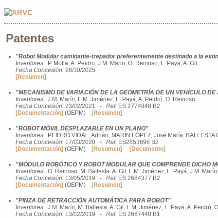
Patentes
"Robot Modular caminante-trepador preferentemente destinado a la extin
Inventores:
P. Molla, A. Peidro, J.M. Marin, O. Reinoso, L. Paya, A. Gil
Fecha Concesión:
28/10/2025
[Resumen]
"MECANISMO DE VARIACIÓN DE LA GEOMETRÍA DE UN VEHÍCULO DE
Inventores:
J.M. Marín, L.M. Jiménez, L. Payá, A. Peidró, O. Reinoso
Fecha Concesión:
23/02/2021 -
Ref.
ES 2774848 B2
[Documentación]
(OEPM)
[Resumen]
"ROBOT MÓVIL DESPLAZABLE EN UN PLANO"
Inventores:
PEIDRÓ VIDAL, Adrián; MARÍN LÓPEZ, José María; BALLESTA 
Fecha Concesión:
17/03/2020 -
Ref.
ES2853898 B2
[Documentación]
(OEPM)
[Resumen]
[Documento]
"MÓDULO ROBÓTICO Y ROBOT MODULAR QUE COMPRENDE DICHO M
Inventores:
O. Reinoso, M. Ballesta. A. Gil, L.M. Jiménez, L. Payá, J.M. Marín
Fecha Concesión:
13/05/2019 -
Ref.
ES 2684377 B2
[Documentación]
(OEPM)
[Resumen]
"PINZA DE RETRACCIÓN AUTOMÁTICA PARA ROBOT"
Inventores:
J.M. Marín, M. Ballesta. A. Gil, L.M. Jiménez, L. Payá, A. Peidró,
Fecha Concesión:
13/02/2019 -
Ref.
ES 2667440 B1