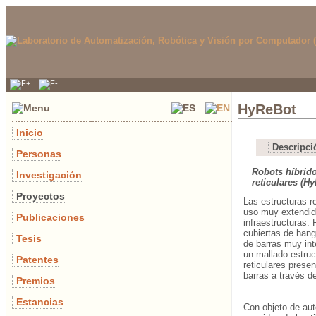
HyReBot
Inicio
Descripci
Personas
Robots híbrido
Investigación
reticulares (H
Proyectos
Las estructuras r
uso muy extendido
Publicaciones
infraestructuras.
cubiertas de han
Tesis
de barras muy int
un mallado estruc
Patentes
reticulares prese
barras a través d
Premios
Estancias
Con objeto de aut