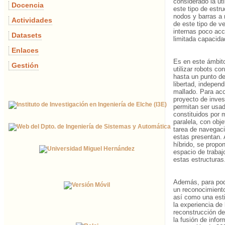
considerado la uti
Docencia
este tipo de estr
nodos y barras a 
Actividades
de este tipo de v
internas poco acc
Datasets
limitada capacida
Enlaces
Es en este ámbito
Gestión
utilizar robots c
hasta un punto de
libertad, indepen
mallado. Para aco
proyecto de inves
permitan ser usad
constituidos por 
paralela, con obje
tarea de navegaci
estas presentan. 
híbrido, se propo
espacio de trabaj
estas estructuras
Además, para pode
un reconocimiento
así como una esti
la experiencia de
reconstrucción de
la fusión de info