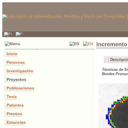
Incremento 
Inicio
Descripci
Personas
Técnicas de S
Investigación
Bordes Pronu
Proyectos
Publicaciones
Tesis
Patentes
Premios
Estancias