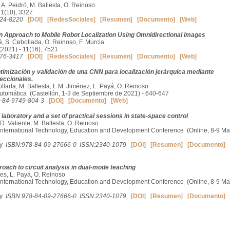
 A. Peidró, M. Ballesta, O. Reinoso
21(10), 3327
24-8220
[DOI]
[RedesSociales]
[Resumen]
[Documento]
[Web]
 Approach to Mobile Robot Localization Using Omnidirectional Images
á, S. Cebollada, O. Reinoso, F. Murcia
2021) - 11(16), 7521
76-3417
[DOI]
[RedesSociales]
[Resumen]
[Documento]
[Web]
timización y validación de una CNN para localización jerárquica mediante
eccionales.
ollada, M. Ballesta, L.M. Jiménez, L. Payá, O. Reinoso
utomática (Castellón, 1-3 de Septiembre de 2021) - 640-647
-84-9749-804-3
[DOI]
[Documento]
[Web]
l laboratory and a set of practical sessions in state-space control
 D. Valiente, M. Ballesta, O. Reinoso
International Technology, Education and Development Conference (Online, 8-9 Ma
my
ISBN:978-84-09-27666-0
ISSN:2340-1079
[DOI]
[Resumen]
[Documento]
roach to circuit analysis in dual-mode teaching
res, L. Payá, O. Reinoso
International Technology, Education and Development Conference (Online, 8-9 Ma
my
ISBN:978-84-09-27666-0
ISSN:2340-1079
[DOI]
[Resumen]
[Documento]