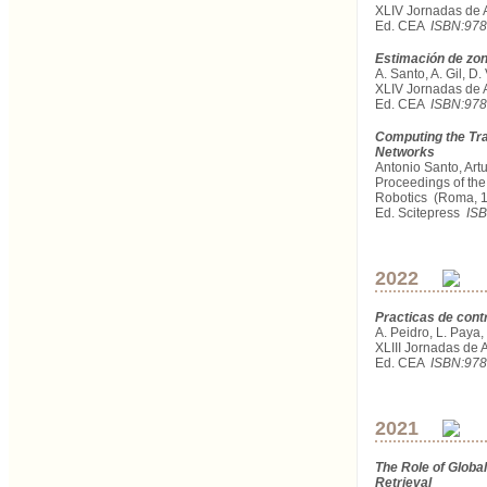
XLIV Jornadas de 
Ed. CEA
ISBN:978
Estimación de zon
A. Santo, A. Gil, D.
XLIV Jornadas de 
Ed. CEA
ISBN:978
Computing the Tra
Networks
Antonio Santo, Artu
Proceedings of the
Robotics (Roma, 1
Ed. Scitepress
ISB
2022
Practicas de cont
A. Peidro, L. Paya,
XLIII Jornadas de 
Ed. CEA
ISBN:978
2021
The Role of Globa
Retrieval