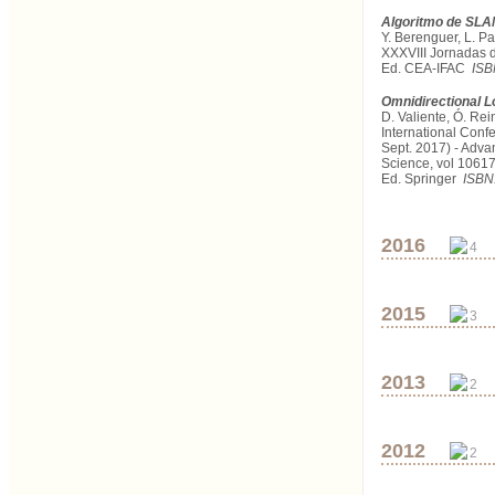
Algoritmo de SLAM
Y. Berenguer, L. P
XXXVIII Jornadas d
Ed. CEA-IFAC
ISB
Omnidirectional L
D. Valiente, Ó. Rei
International Conf
Sept. 2017) - Adva
Science, vol 10617
Ed. Springer
ISBN
2016
4
2015
3
2013
2
2012
2