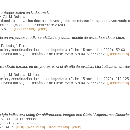
 enfoque activo en la docencia
A. Gil, M. Ballesta
acional de innovación docente e investigación en educación superior: avanzando 
cimiento (Madrid, 11-13 noviembre 2020 )
23751-7
[Documento]
[Web]
o en proyectos mediante el diseño y construcción de prototipos de turbinas
. Ballesta, J. Ruiz
ción y coordinación docente en ingeniería (Elche, 15 noviembre 2020) - 52-63
a Universidad Miguel Hernández de Elche
ISBN:978-84-18177-00-2
[Documento]
rendizaje basado en proyectos para el diseño de turbinas hidráulicas en grados
Crespí, M. Ballesta, M. Lucas
ción y coordinación docente en ingeniería (Elche, 15 noviembre 2020) - 112-125
a Universidad Miguel Hernández de Elche
ISBN:978-84-18177-00-2
[Documento]
ight Indicators using Omnidirectional Images and Global Appearance Descrip
 M. Ballesta, O. Reinoso
2017) - 7, 482 pp. 1-32
76-3417
[DOI]
[Resumen]
[Documento]
[Web]