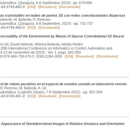
Automática (Zaragoza, 6-8 Septiembre 2023) - pp. 679-684
-84-9749-860-9
[DOI]
[Resumen]
[Documento]
as transitables en nubes de puntos 3D con redes convolucionales dispersas
 Valiente, M. Ballesta, O. Reinoso
Automática (Zaragoza, 6-8 Septiembre, 2023) - pp. 732-737
-84-9749-860-9
[DOI]
[Documento]
versability of the Environment by Means of Sparse Convolutional 3D Neural
ro Gil, David Valiente, Mónica Ballesta, Adrián Peidró
 20th International Conference on Informatics in Control, Automation and
3-15 de noviembre de 2023) - Vol. 1, pags. 383-393
N:978-989-758-670-5
ISSN:2184-2809
[DOI]
[Resumen]
[Documento]
rol de robots paralelos en el espacio de estados usando un laboratorio remoto
 O. Reinoso, M. Ballesta, A. Gil
Automática (Logroño (Spain), 7-9 Septiembre 2022) - pp. 302-309
-84-9749-841-8
[DOI]
[Resumen]
[Documento]
l Appearance of Omnidirectional Images in Relative Distance and Orientation