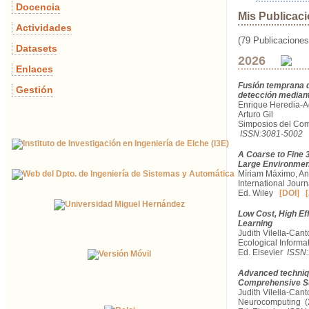
Docencia
Mis Publicac
Actividades
(79 Publicaciones
Datasets
2026
Enlaces
Fusión temprana d
Gestión
detección mediant
Enrique Heredia-Ag
Arturo Gil
Simposios del Comi
ISSN:3081-5002
A Coarse to Fine 
Large Environme
Míriam Máximo, Ant
International Jour
Ed. Wiley
[DOI]
[
Low Cost, High Ef
Learning
Judith Vilella-Can
Ecological Informa
Ed. Elsevier
ISSN
Advanced techniqu
Comprehensive S
Judith Vilella-Cant
Neurocomputing (2