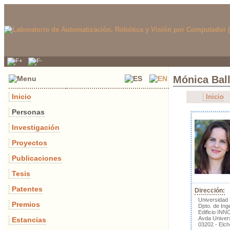
Mónica Bal
Inicio
Inicio
Personas
Investigación
Proyectos
Publicaciones
Tesis
Patentes
Dirección:
Universidad
Premios
Dpto. de Ing
Edificio INN
Avda Univers
Estancias
03202 - Elch