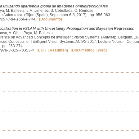
 utilizando apariencia global de imágenes omnidireccionales
ayá, M. Ballesta, L.M. Jiménez, S. Cebollada, O. Reinoso
e Automatica (Gijón (Spain), September 6-8, 2017) - pp. 956-963
N:978-84-16664-74-0
[Documento]
ocalization in vSLAM with Uncertainty Propagation and Bayesian Regression
noso, A. Gil, L. Payá, M. Ballesta
erence on Advanced Concepts for Intelligent Vision Systems (Antwerp, Belgium, 18
nced Concepts for Intelligent Vision Systems. ACIVS 2017. Lecture Notes in Compu
, pp. 263-274
:978-3-319-70353-4
[DOI]
[Resumen]
[Documento]
[Web]