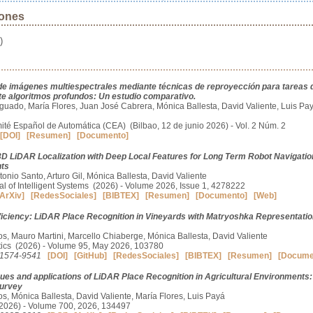
iones
)
e imágenes multiespectrales mediante técnicas de reproyección para tareas 
e algoritmos profundos: Un estudio comparativo.
uado, María Flores, Juan José Cabrera, Mónica Ballesta, David Valiente, Luis Pay
té Español de Automática (CEA) (Bilbao, 12 de junio 2026) - Vol. 2 Núm. 2
[DOI]
[Resumen]
[Documento]
3D LiDAR Localization with Deep Local Features for Long Term Robot Navigatio
nts
onio Santo, Arturo Gil, Mónica Ballesta, David Valiente
nal of Intelligent Systems (2026) - Volume 2026, Issue 1, 4278222
ArXiv]
[RedesSociales]
[BIBTEX]
[Resumen]
[Documento]
[Web]
ficiency: LiDAR Place Recognition in Vineyards with Matryoshka Representati
tos, Mauro Martini, Marcello Chiaberge, Mónica Ballesta, David Valiente
tics (2026) - Volume 95, May 2026, 103780
:1574-9541
[DOI]
[GitHub]
[RedesSociales]
[BIBTEX]
[Resumen]
[Docume
es and applications of LiDAR Place Recognition in Agricultural Environments:
urvey
os, Mónica Ballesta, David Valiente, María Flores, Luis Payá
026) - Volume 700, 2026, 134497