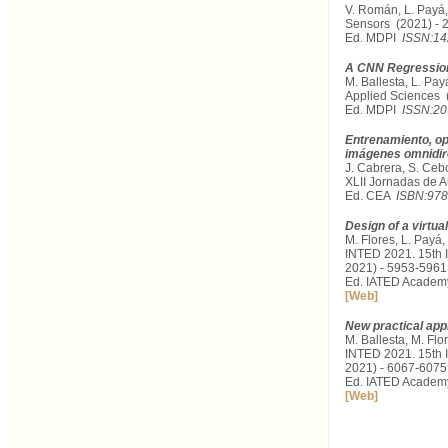
V. Román, L. Payá,
Sensors (2021) - 
Ed. MDPI
ISSN:14
A CNN Regression
M. Ballesta, L. Pay
Applied Sciences (
Ed. MDPI
ISSN:20
Entrenamiento, op
imágenes omnidir
J. Cabrera, S. Ceb
XLII Jornadas de A
Ed. CEA
ISBN:978
Design of a virtua
M. Flores, L. Payá,
INTED 2021. 15th 
2021) - 5953-5961
Ed. IATED Acade
[Web]
New practical app
M. Ballesta, M. Flo
INTED 2021. 15th 
2021) - 6067-6075
Ed. IATED Acade
[Web]