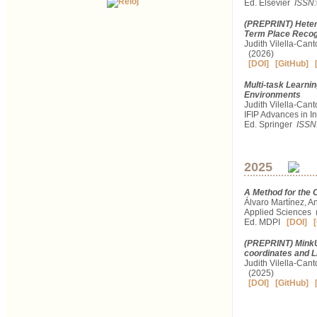
Ed. Elsevier
ISSN
(PREPRINT) Heter
Term Place Recog
Judith Vilella-Can
(2026)
[DOI]
[GitHub]
Multi-task Learni
Environments
Judith Vilella-Cant
IFIP Advances in 
Ed. Springer
ISSN
2025
A Method for the 
Álvaro Martínez, An
Applied Sciences (
Ed. MDPI
[DOI]
[
(PREPRINT) MinkUN
coordinates and L
Judith Vilella-Can
(2025)
[DOI]
[GitHub]