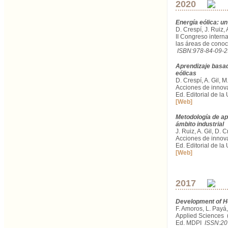
2020
Energía eólica: un
D. Crespí, J. Ruiz, 
II Congreso intern
las áreas de cono
ISBN:978-84-09-
Aprendizaje basad
eólicas
D. Crespí, A. Gil, M
Acciones de innova
Ed. Editorial de l
[Web]
Metodología de ap
ámbito industrial
J. Ruiz, A. Gil, D. 
Acciones de innova
Ed. Editorial de l
[Web]
2017
Development of He
F. Amoros, L. Payá,
Applied Sciences (
Ed. MDPI
ISSN:20