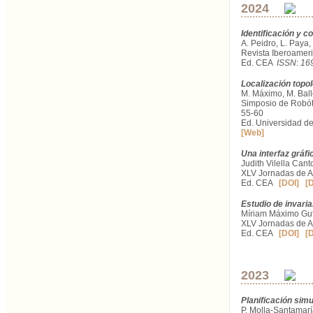
2024
Identificación y c
A. Peidro, L. Paya,
Revista Iberoameri
Ed. CEA
ISSN: 16
Localización topo
M. Máximo, M. Ball
Simposio de Robót
55-60
Ed. Universidad d
[Web]
Una interfaz gráfi
Judith Vilella Can
XLV Jornadas de A
Ed. CEA
[DOI]
[
Estudio de invari
Míriam Máximo Gutié
XLV Jornadas de A
Ed. CEA
[DOI]
[
2023
Planificación sim
P. Molla-Santamaría