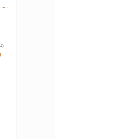
4) -
]