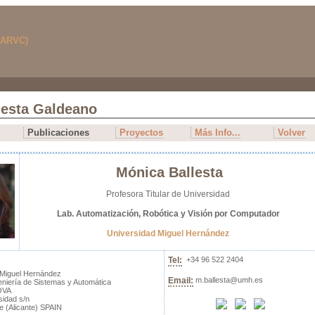
lesta Galdeano
Publicaciones
Proyectos
Más Info...
Volver
Mónica Ballesta
Profesora Titular de Universidad
Lab. Automatización, Robótica y Visión por Computador
Universidad Miguel Hernández
Tel:
+34 96 522 2404
 Miguel Hernández
Email:
m.ballesta@umh.es
eniería de Sistemas y Automática
OVA
idad s/n
e (Alicante) SPAIN