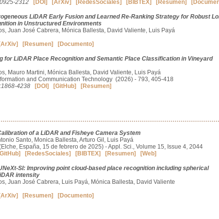
:0925-2312
[DOI]
[ArXiv]
[RedesSociales]
[BIBTEX]
[Resumen]
[Documen
ogeneous LiDAR Early Fusion and Learned Re-Ranking Strategy for Robust Lo
nition in Unstructured Environments
tos, Juan José Cabrera, Mónica Ballesta, David Valiente, Luis Payá
[ArXiv]
[Resumen]
[Documento]
ng for LiDAR Place Recognition and Semantic Place Classification in Vineyard
os, Mauro Martini, Mónica Ballesta, David Valiente, Luis Payá
Information and Communication Technology (2026) - 793, 405-418
:1868-4238
[DOI]
[GitHub]
[Resumen]
Calibration of a LiDAR and Fisheye Camera System
tonio Santo, Monica Ballesta, Arturo Gil, Luis Payá
Elche, España, 15 de febrero de 2025) - Appl. Sci., Volume 15, Issue 4, 2044
GitHub]
[RedesSociales]
[BIBTEX]
[Resumen]
[Web]
eXt-SI: Improving point cloud-based place recognition including spherical
iDAR intensity
tos, Juan José Cabrera, Luis Payá, Mónica Ballesta, David Valiente
[ArXiv]
[Resumen]
[Documento]