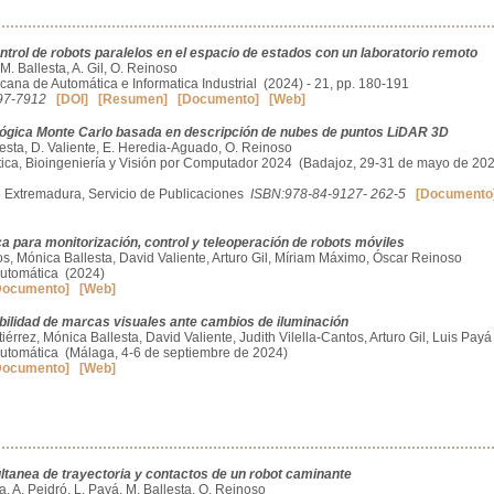
ontrol de robots paralelos en el espacio de estados con un laboratorio remoto
 M. Ballesta, A. Gil, O. Reinoso
cana de Automática e Informatica Industrial (2024) - 21, pp. 180-191
97-7912
[DOI]
[Resumen]
[Documento]
[Web]
lógica Monte Carlo basada en descripción de nubes de puntos LiDAR 3D
esta, D. Valiente, E. Heredia-Aguado, O. Reinoso
ica, Bioingeniería y Visión por Computador 2024 (Badajoz, 29-31 de mayo de 202
e Extremadura, Servicio de Publicaciones
ISBN:978-84-9127- 262-5
[Documento
ca para monitorización, control y teleoperación de robots móviles
tos, Mónica Ballesta, David Valiente, Arturo Gil, Míriam Máximo, Óscar Reinoso
utomática (2024)
Documento]
[Web]
abilidad de marcas visuales ante cambios de iluminación
rrez, Mónica Ballesta, David Valiente, Judith Vilella-Cantos, Arturo Gil, Luis Payá
utomática (Málaga, 4-6 de septiembre de 2024)
Documento]
[Web]
ultanea de trayectoria y contactos de un robot caminante
, A. Peidró, L. Payá, M. Ballesta, O. Reinoso